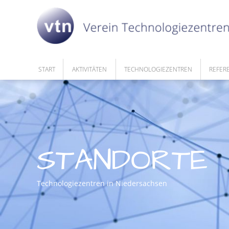
START
AKTIVITÄTEN
TECHNOLOGIEZENTREN
REFER
AKTUELL
AUF DER KARTE
GRÜN
HISTORIE
ÜBER TECHNOLOGIEZENTREN
PREISE
INNOV
STANDORTE
STUDI
SONSTI
Technologiezentren in Niedersachsen